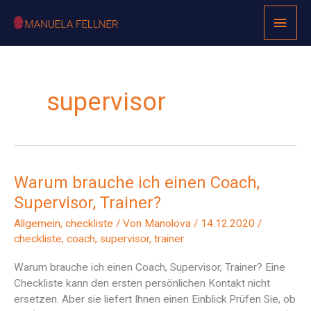
Zum
Haup
Inhalt
springen
supervisor
Warum
Warum brauche ich einen Coach,
brauche
Supervisor, Trainer?
ich
einen
Allgemein
,
checkliste
/ Von
Manolova
/
14.12.2020
/
Coach,
checkliste
,
coach
,
supervisor
,
trainer
Supervisor,
Trainer?
Warum brauche ich einen Coach, Supervisor, Trainer? Eine
Checkliste kann den ersten persönlichen Kontakt nicht
ersetzen. Aber sie liefert Ihnen einen Einblick.Prüfen Sie, ob